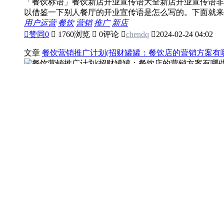
「餐饮标语」餐饮新店开业宣传语大全新店开业宣传语非
以借鉴一下别人餐厅的开业宣传语是怎么写的。下面就来详
用户运营
餐饮
营销
推广
新店

赞同
0

1760浏览

0评论

chendq

2024-02-24 04:02
文章
餐饮营销推广计划(招财罐罐：餐饮店的营销方案有
招财罐罐：餐饮店的营销方案有哪些？开一家餐饮店要想
而是要主动的走出去，寻找更多的客户，让更多的客户知道
用户运营
营销
餐饮
推广

赞同
0

1839浏览

0评论

xieshaoning

2024-02-24 04:
文章
餐饮营销推广策划(餐饮如何做好营销推广)
餐饮如何做好营销推广产品篇：在顾客调研的基础上可以
身调研所做出来的决议都和产品息息相关。产品才是我们关
用户运营
营销
推广
餐饮
策划

赞同
0

1817浏览

0评论

sunnygirl

2024-02-24 04:02
文章
餐饮营销推广(餐饮营销推广方式（让你的餐厅销量
餐饮营销推广方式（让你的餐厅销量翻倍）餐饮营销推广