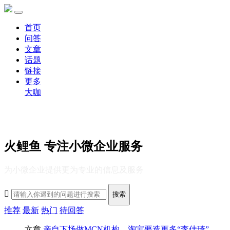
首页
问答
文章
话题
链接
更多
大咖
火鲤鱼 专注小微企业服务
为小微企业提供更为专业的信息及服务

搜索
推荐
最新
热门
待回答
文章
亲自下场做MCN机构，淘宝要造更多“李佳琦”