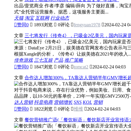
出品/壹览商业 作者/李彦 编辑/薛向 为了做好直播，
式”全托管运营服务。据悉，这项服务主要面...
天猫
淘宝
互联网
行业动态

赞同
0

1893浏览

0评论

fengyuan1978

2024-02-24 0
文章
三七将发行《传奇4》，已吸金2亿美元，国内玩家
来源：DataEye 2月21日，娱美德在官网发布公告
根据Xangle的分析，《传奇4》让娱美德在2021年的收入..
传奇游戏
三七互娱
产品
推广策略

赞同
0

1847浏览

0评论

tomcat2

2024-02-24 04:03
文章
合作达人增加300%，TA靠达人营销半年GMV增长
对于抖音电商来说，存在行业优势，例如美妆、日用、食
品品牌，以10-50元的客单价，23年一年实现GMV2500万-50
达人营销
抖音电商
营销增长
SNS
KOL
营销

赞同
0

1822浏览

0评论

维维

2024-02-24 04:03
文章
餐饮营销推广语(「餐饮标语」餐饮新店开业宣传语大