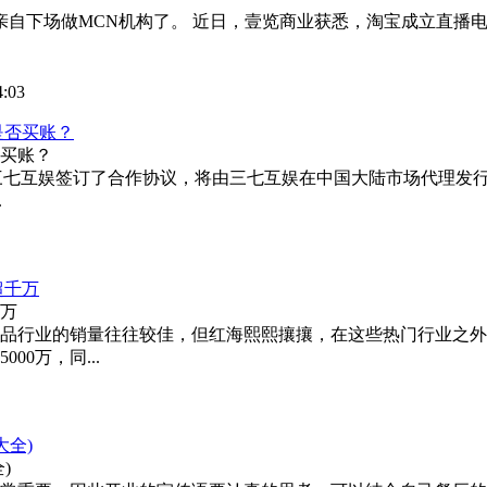
淘宝亲自下场做MCN机构了。 近日，壹览商业获悉，淘宝成立直播
4:03
是否买账？
表示与三七互娱签订了合作协议，将由三七互娱在中国大陆市场代理发行
.
超千万
品行业的销量往往较佳，但红海熙熙攘攘，在这些热门行业之外
00万，同...
全)