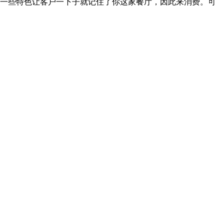
一些特色让客户一下子就记住了你这家餐厅，因此来消费。可
营者不能抱着只要自身口味过关，自然会有顾客进门的想法，
调研基础上定产品的价格。所以，顾客调研、竞品调研还是自
。餐饮营销推广既可以借助于传统推广手段，也可以通过网络