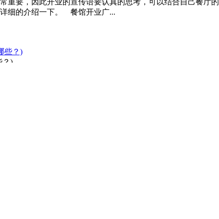
常重要，因此开业的宣传语要认真的思考，可以结合自己餐厅的
细的介绍一下。 餐馆开业广...
哪些？)
生意火爆，经营者就一定要在餐饮店的营销方案上多花心思，经
这家店。很多人不知道如何推...
02
制定出来产品的结构；在竞争调研的基础上制定客单价；在自身
注的核心。产品是做营销推广...
翻倍）)
，是一种非常有效的拓展市场，宣传品牌，提高餐饮销量的方式