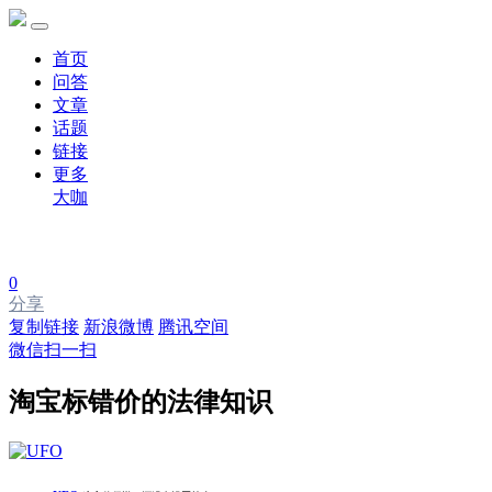
首页
问答
文章
话题
链接
更多
大咖
0
分享
复制链接
新浪微博
腾讯空间
微信扫一扫
淘宝标错价的法律知识