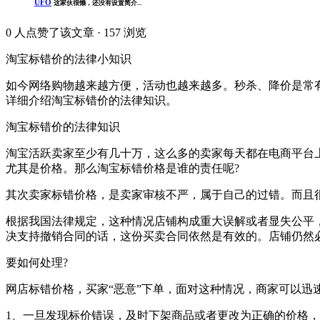
UFO
这家伙很懒，还没有设置简介...
0
人点赞了该文章 · 157 浏览
淘宝标错价的法律小知识
如今网络购物越来越方便，活动也越来越多。秒杀、降价是常
详细介绍淘宝标错价的法律知识。
淘宝标错价的法律知识
淘宝活跃卖家至少有几十万，这么多的卖家每天都在电商平台
尤其是价格。那么淘宝标错价格是谁的责任呢?
其次卖家标错价格，是卖家审核不严，属于自己的过错。而且
根据我国法律规定，这种情况店铺构成重大误解或者显失公平
决支持撤销合同的话，这份买卖合同依然是有效的。店铺仍然
要如何处理?
网店标错价格，买家“恶意”下单，面对这种情况，商家可以迅
1、一旦发现标价错误，及时下架商品或者更改为正确的价格，