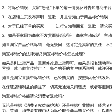
2、将标价错误、买家“恶意”下单的这一情况及时告知电商平台
3、在店铺主页发布声明，道歉，并且告知由于商品标价错误，
4、对于已经下单的买家，一一进行告知和回复，道歉，请求
5、如果买家因为商家不发货而提起诉讼，商家主动应诉，主
如果淘宝产品价格标错，毫无疑问，这肯定是卖家的责任，不
淘宝标错价的法律知识 淘宝标错价格怎么处理?
如果是刚上架产品，重新修改后上架即可。如果是报名活动审
亏损，就当做宣传推广了，每个购买的客户联系说明，或许还
如果是淘宝直播中标错价格，已经购买的，按照标识价格发出
在保证店铺利益的前提下，切莫无通知关闭链接，或者客服回
淘宝标错价格能请求消费者退款吗?
无论是根据《消费者权益保护法》还是根据行业惯例，经营者
力。譬如，消费者有理由认为标价即是商品购买价格，可以向