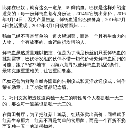
比如在巴奴，就有这么一道菜，叫鲜鸭血。巴奴是这样介绍这
道菜的：每一份鲜鸭血都有身份证，2014年它初出茅庐，2016
年3月14日，因为产量告急，鲜鸭血退出巴奴餐桌，2016年7月
4日复活重现，2017年3月1日载誉而归……
鸭血已经不再是简单的一道火锅涮菜，而是一个具有生命力的
人物，一个有故事的、命运曲折坎坷的人。
鲜鸭血虽然质量难以把控，但是为了满足粉丝们只爱鲜鸭血的
挑剔需求，巴奴研发组的伙伴不惜一切代价研究鲜鸭血回归的
可能，跑了5省23地市，四海八荒寻找使鲜鸭血复活的条件。
最终克服重重难关，让它重回餐桌。
巴奴还曾为鲜鸭血举办隆重的告别仪式和复活欢迎仪式，制作
荣誉勋章，上了功勋菜品纪念墙。
2、巧用文案塑造这道菜独一无二的特性每个人都是独一无二
的，那么每一道菜也是独一无二的。
在莆田餐厅，为了把红菇土鸡汤、红菇茶卖出高价，同样赋予
红菇生命原力，红菇不再是简单的食用菌，而是一个百折不挠
而又独一无二的珍稀物种。