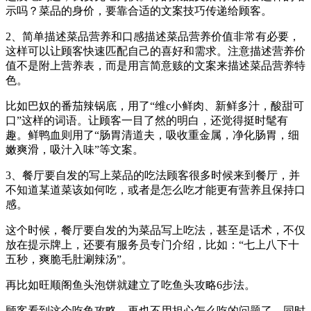
示吗？菜品的身价，要靠合适的文案技巧传递给顾客。
2、简单描述菜品营养和口感描述菜品营养价值非常有必要，
这样可以让顾客快速匹配自己的喜好和需求。注意描述营养价
值不是附上营养表，而是用言简意赅的文案来描述菜品营养特
色。
比如巴奴的番茄辣锅底，用了“维c小鲜肉、新鲜多汁，酸甜可
口”这样的词语。让顾客一目了然的明白，还觉得挺时髦有
趣。鲜鸭血则用了“肠胃清道夫，吸收重金属，净化肠胃，细
嫩爽滑，吸汁入味”等文案。
3、餐厅要自发的写上菜品的吃法顾客很多时候来到餐厅，并
不知道某道菜该如何吃，或者是怎么吃才能更有营养且保持口
感。
这个时候，餐厅要自发的为菜品写上吃法，甚至是话术，不仅
放在提示牌上，还要有服务员专门介绍，比如：“七上八下十
五秒，爽脆毛肚涮辣汤”。
再比如旺顺阁鱼头泡饼就建立了吃鱼头攻略6步法。
顾客看到这个吃鱼攻略，再也不用担心怎么吃的问题了，同时