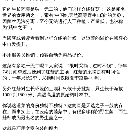
它的生长环境是独一无二的，他们这样介绍红菇：“这是闻名
世界的食用菌之一，素有‘中国纯天然高等野生山珍’的美称，
因菌丝无法分离，至今无法进行人工种植，产量低，也被称
为‘菇中之王’”。
当顾客或者读者看到这样介绍的时候，这道菜的溢价在顾客心
中自发提升。
不用服务员推销，顾客自动为菜品提价。
这菜有多独一无二呢？人家说：“限时采摘，过时不候”，每年
7-8月雨季过后便到了红菇的主场，红菇的采摘是有时间性
的，一年只长2季，采摘时间仅限夏季凌晨4小时。
另外红菇对生长环境的土壤和气候十分挑剔，只生长于海拔
1000 到1500 米、高温高湿的原始阔叶林中。
你说这道菜的身份独特不独特？这简直是天选之子一般的存
在。而事实上，在云南的菌菇中，有很多珍稀的野生菌，而红
菇却成为最出名的野生菌之一。
这就是巧用文案包装的魔力。