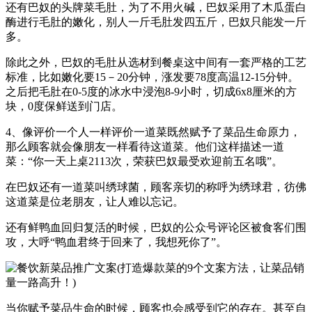
还有巴奴的头牌菜毛肚，为了不用火碱，巴奴采用了木瓜蛋白
酶进行毛肚的嫩化，别人一斤毛肚发四五斤，巴奴只能发一斤
多。
除此之外，巴奴的毛肚从选材到餐桌这中间有一套严格的工艺
标准，比如嫩化要15－20分钟，涨发要78度高温12-15分钟。
之后把毛肚在0-5度的冰水中浸泡8-9小时，切成6x8厘米的方
块，0度保鲜送到门店。
4、像评价一个人一样评价一道菜既然赋予了菜品生命原力，
那么顾客就会像朋友一样看待这道菜。他们这样描述一道
菜：“你一天上桌2113次，荣获巴奴最受欢迎前五名哦”。
在巴奴还有一道菜叫绣球菌，顾客亲切的称呼为绣球君，彷佛
这道菜是位老朋友，让人难以忘记。
还有鲜鸭血回归复活的时候，巴奴的公众号评论区被食客们围
攻，大呼“鸭血君终于回来了，我想死你了”。
当你赋予菜品生命的时候，顾客也会感受到它的存在。甚至自