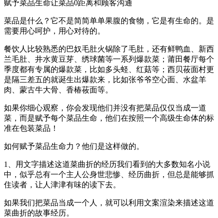
赋予菜品生命让菜品0距离和顾客沟通
菜品是什么？它不是简简单单果腹的食物，它是有生命的。是
需要用心呵护，用心对待的。
餐饮人比较熟悉的巴奴毛肚火锅除了毛肚，还有鲜鸭血、新西
兰毛肚、井水黄豆芽、绣球菌等一系列爆款菜；莆田餐厅每个
季度都有专属的爆款菜，比如多头蛏、红菇等；西贝莜面村更
是隔三差五的就诞生出爆款来，比如张爷爷空心面、水盆羊
肉、蒙古牛大骨、香椿莜面等。
如果你细心观察，你会发现他们并没有把菜品仅仅当成一道
菜，而是赋予每个菜品生命，他们在按照一个高级生命体的标
准在包装菜品！
如何赋予菜品生命力？他们是这样做的。
1、用文字描述这道菜曲折的经历我们看到的大多数知名小说
中，似乎总有一个主人公身世悲惨、经历曲折，但总是能够抓
住读者，让人津津有味的读下去。
如果我们把菜品当成一个人，就可以利用文案渲染来描述这道
菜曲折的故事经历。