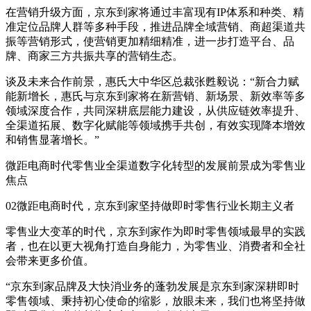
在营销升级方面，京东到家将通过丰富现有IP体系和种类、精
准定位品牌人群等多种手段，推进品牌全域营销、商超渠道共
振等营销形式，使营销更加精细精准，进一步打造平台、品
牌、商家三方共振共享的营销生态。
谈及未来合作前景，惠氏大中华区总裁张甦毅说：“新合力赋
能新增长，惠氏与京东到家将在新营销、新场景、新效率等多
领域深度合作，共同深耕底层能力建设，从供应链效率提升、
全渠道拓展、数字化赋能等领域携手共创，有效实现降本增效
和销售显著增长。”
微距电商时代零售业全渠道数字化转型的发展前景成为零售业
焦点
02微距电商时代，京东到家坚持做即时零售行业长期主义者
零售业大变革的时代，京东到家作为即时零售领域最早的实践
者，也在以更大视角打造自身能力，为零售业、消费者和全社
会带来更多价值。
“京东到家品牌及大快消业务的蓬勃发展是京东到家深耕即时
零售领域、秉持初心使命的缩影，放眼未来，我们也将坚持做