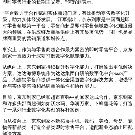
即时零售行业的长期主义者。”何辉剑表示。
“平台致力于合作赋能实体商超门店，有效推动零售数字化升
级，助力实体经济发展。”江军指出，京东到家是中国商超即
时零售领域第一平台，零售商超是即时零售领域数字化难度最
大的领域，在供应链及商品供给上有其显著优势，同时也是品
牌商重要的营销渠道和增长点。
事实上，作为与零售商超合作最为紧密的即时零售平台，京东
到家一直致力于深耕打磨数字化赋能能力。
从纵向上，京东到家持续提升数字化能力，打磨输出更优解决
方案。达达海博系统作为达达集团自研的数字化中台SaaS产
品，为连锁零售商提供一体化全渠道数字化解决方案，增强平
台与实体零售商和品牌商的黏性和协作能力。
目前，京东到家已经和超市百强中的80家达成合作。京东到家
和许多头部商超例如如沃尔玛、华润万家、卜蜂莲花等，打造
了一系列行业数字化共创的标杆案例。
而从横向上，京东到家不断拓展手机、数码、美妆、母婴、宠
物等新品类，打造全品类即时零售平台，适配新业态输出匹配
解决方案。