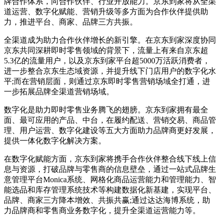
牌合作体系，向合作伙伴、行业开放能力。京东到家将从全渠
道运营、数字化赋能、营销升级等多方面为合作伙伴提供助
力，推进平台、商家、品牌三方共振。
全渠道成为助力合作伙伴增长的新引擎。在京东到家深度协同
京东共同深耕即时零售领域的背景下，流量上有来自京东超
5.3亿的流量用户，以及京东到家平台超5000万活跃消费者，
进一步整合京东生态域资源，并提升线下门店用户的数字化水
平;而在营销层面，则通过京东即时零售营销场域全打通，进
一步拓展品牌全渠道营销场域。
数字化是助力即时零售业务腾飞的翅膀。京东到家拥有最全
面、最可应用的产品、中台，在履约配送、营销交易、商品管
理、用户运营、数字化建设等五大方面助力品牌商更好发展，
提供一体化数字化解决方案。
在数字化赋能方面，京东到家将携手合作伙伴整合线下线上信
息与资源，打破品牌与零售商的信息壁垒，通过一站式品牌生
意管理平台Monica系统、网格化商品运营能力和管理能力、智
能选品和库存管理系统技术等构建数据化新基建，实现平台、
品牌、商家三方降本增效、共振共赢;通过达达海博系统，助
力品牌商和零售商业务数字化，提升全渠道运营能力等。