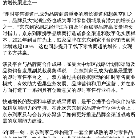
的增长渠道之一
“即时零售渠道已成为品牌商最重要的增长渠道和想象空间之
一，品牌及大快消业务也成为即时零售领域最有潜力的增长点
之一。”京东到家副总经理江军谈及平台赋能品牌高质量增长
时指出，京东到家携手品牌商打造诸多全渠道和数字化实践样
本，2021年到目前为止，62家品牌在京东到家平台的销售额同
比增速超100%，这也同步提升了线下零售商超的增长，实现
了多方共赢。
谈及平台与品牌商合作成果，雀巢大中华区战略计划和渠道及
品类销售发展副总裁吴黎晖说：“京东到家已成为雀巢最重要
的即时零售平台之一。双方通过共创数据驱动的即时零售商业
模式，有效助力雀巢业务发展、品牌营销和用户运营，并在多
方面打造了一系列具有创新意义的即时零售行业样本。”
快速增长的数据和丰硕的成果背后，是平台携手合作伙伴持续
深耕底层能力的坚持。在此次京东到家品牌合作伙伴大会上，
京东到家及与会各方亦聚焦于如何更好推进品牌全渠道战略所
需的底层能力建设。
6年磨一剑，京东到家已经构建了一套全面成熟的即时零售品