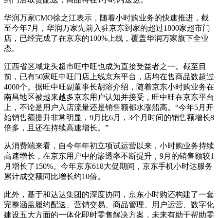
华润万家CMO徐之江表示，随着小时购业务的快速推进，截
至今年7月，华润万家先前入驻京东到家的超过1800家超市门
店，已经完成了在京东的100%上线，覆盖华润万家旗下全业
态。
江西省区域龙头超市旺中旺也成为直接受益者之一。截至目
前，已有50家旺中旺门店上线京东平台，店均在售商品数超过
4000个。据旺中旺副董事长胡溶介绍，随着京东小时购业务在
南昌地区被越来越多京东用户认知并接受，旺中旺在京东平台
上，不论是用户入店流量还是销售额都水涨船高。“今年5月开
始销售额提升非常明显，9月比6月，3个月时间的销售额增长8
倍多，且还在持续高速增长。”
从消费端来看，自今年年初立项试运营以来，小时购业务持续
高速增长，在京东用户中的渗透率不断提升，9月的销售额较1
月增长了150%。今年京东618大促期间，京东手机小时达服务
累计成交额同比增长约10倍。
此外，基于和达达集团的深度协同，京东小时购还构建了一套
完整涵盖履约配送、营销交易、商品管理、用户运营、数字化
建设五大方面的一体化即时零售解决方案，未来有助于帮助零