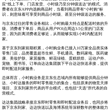
应“线上下单、门店发货、小时级乃至分钟级送达”的模式。消
费者在京东APP内选购商品时，当看到商品带有“小时购”标
识，则意味着可享受到商品小时级、甚至分钟级送达的服务。
与京东过往的零售业务相比，小时购最大特点是配送时效的升
级。消费者下单后，商品从用户POI点周边3-5公里的门店发
货，因为距离消费者足够近，从而能够实现1小时内配送到
家。
基于京东到家前期积累，小时购业务已接入10万家全品类实体
零售门店，品类覆盖超市生鲜、手机通讯、数码家电、医药健
康、美妆护肤、家居服饰、鲜花绿植、蛋糕烘焙、运动户外、
宠物、图书等。订单由达达集团旗下平台达达快送承接，提供
即时配送到家服务。
总体而言，小时购业务是京东生态域内所有能够提供商品分钟
达、小时达服务的即时零售能力的集合，包括原来的物竞天择
项目、京东到家所代表的平台模式，也包括“天选”所代表的自
营模式。
达达集团战略承接京东即时零售和即时配送业务后，也同步将
旗下京东到家、达达快送以及海博系统等深耕数年的整体能力