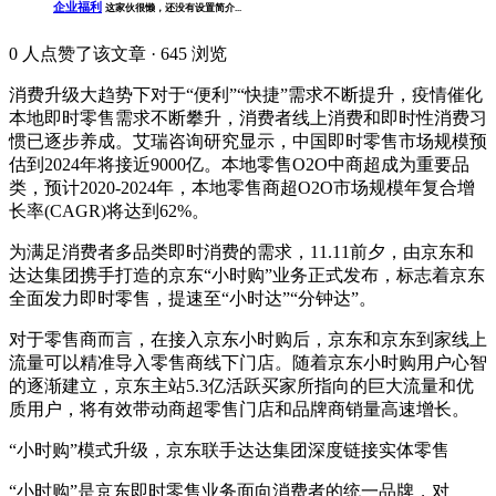
企业福利
这家伙很懒，还没有设置简介...
0
人点赞了该文章 · 645 浏览
消费升级大趋势下对于“便利”“快捷”需求不断提升，疫情催化
本地即时零售需求不断攀升，消费者线上消费和即时性消费习
惯已逐步养成。艾瑞咨询研究显示，中国即时零售市场规模预
估到2024年将接近9000亿。本地零售O2O中商超成为重要品
类，预计2020-2024年，本地零售商超O2O市场规模年复合增
长率(CAGR)将达到62%。
为满足消费者多品类即时消费的需求，11.11前夕，由京东和
达达集团携手打造的京东“小时购”业务正式发布，标志着京东
全面发力即时零售，提速至“小时达”“分钟达”。
对于零售商而言，在接入京东小时购后，京东和京东到家线上
流量可以精准导入零售商线下门店。随着京东小时购用户心智
的逐渐建立，京东主站5.3亿活跃买家所指向的巨大流量和优
质用户，将有效带动商超零售门店和品牌商销量高速增长。
“小时购”模式升级，京东联手达达集团深度链接实体零售
“小时购”是京东即时零售业务面向消费者的统一品牌，对