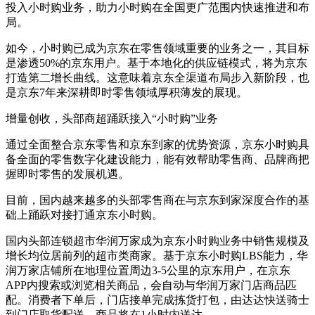
投入小时购业务，助力小时购在全国更广范围内快速推进和布
局。
如今，小时购已成为京东在零售领域重要的业务之一，其目标
是渗透50%的京东用户。基于本地化的供应链模式，将为京东
打造第二增长曲线。这意味着京东全渠道布局步入新阶段，也
是京东7年来深耕即时零售领域厚积薄发的展现。
增量创收，头部商超踊跃接入“小时购”业务
通过全面整合京东零售和京东到家的优势资源，京东小时购具
备全面的零售数字化建设能力，能有效帮助零售商、品牌商把
握即时零售的发展机遇。
目前，国内越来越多的头部零售商在与京东到家深度合作的基
础上踊跃对接打通京东小时购。
国内头部连锁超市华润万家成为京东小时购业务中销售规模及
增长均位居前列的超市类商家。基于京东小时购LBS能力，华
润万家店铺所在地理位置周边3-5公里的京东用户，在京东
APP内搜索或浏览相关商品，会自动与华润万家门店商品匹
配。消费者下单后，门店接单完成拣货打包，由达达快送骑士
到门店取货配送，商品将在1小时内送达。