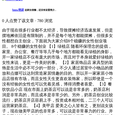
bmw培训
这家伙很懒，还没有设置简介...
0
人点赞了该文章 · 780 浏览
由于现在很多行业都不太经济，导致摆摊经济迅速发展，但是
摆地摊依旧是有限制的，并不是每个地方都能摆摊，但很多女
性都想自主创业，下面就为大家介绍8个稳赚的女性创业项
目。 8个稳赚的女性创业 【1】绿植店 随着环保理念的提倡，
家里、办公室、餐厅等等几乎每个地方都能看见绿植的身影，
开一家绿植店不仅有庞大的市场，而且对于本身就爱好绿植的
女性来说，更是一件美好的事。 【2】家居饰品店 家具型的装
饰是生活中必不可少的一部分，不少人通过居室中小物品的摆
放和点缀可以达到营造家居情趣的目的。所以开一家家居小饰
品店很有市场，而且女性天生更喜欢装饰家，所以即使是一个
没有经验的女性也可以凭着灵感，博得消费者喜爱。 【3】餐
饮饮品小店 现在市面上奶茶店可以说是非常多的，奶茶店利
润是非常高的，而且成本是非常少的。另外，奶茶店创业比较
流行，奶茶店开店容易上手，投资成本相对低，二三个人可以
运营家奶茶店。 【4】美甲店 爱美之心人皆有之，更别说女孩
子，现在做美甲店的也非常多，可以说是非常暴力的行业。并