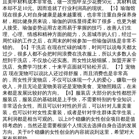
且美甲材料成本非常低，做一次指甲至少花费50元，其材料成
本却不足10元。因而造就了行业利润高的现状。 【5】瑜珈馆
现在很多人对自身健康是越来越重视，也非常注重自身保养身
材，相比健身房来说，瑜伽的训练显得柔和了很多，也更为被
人接受。瑜伽姿势运用古老而易于掌握的技巧，改善人们生
理、心理、情感和精神方面的能力，久居城市的人们，经过一
周忙碌的工作之后，在周末的时候参加一些瑜伽训练是非常不
错的。 【6】干洗店 在现在忙碌的城市，时间可以说每天都太
过少，很多人都不会把时间浪费在洗衣服上，所以大多数人会
想到干洗店，不仅放心还实惠。而女性比较细腻，加盟开家干
洗店、免费学习技术，十来平店面就可轻松开店。 【7】宠物
店 现在宠物可以说比人还过得舒服，而且消费也是非常高
的，而女性开宠物店，不仅可以体现一个人的爱心，赚取一份
收入，并且无论是宠物美容还是宠物美食、宠物照顾店，在未
来都是发展比较好的方向。 【8】服装店 大部分的女性都想开
服装店，服装店的基础就是上手快，不需要特别的专业知识，
非常适合女性。而且可以针对性的开店，可以针对儿童卖童
装，也可以针对女性卖童装，或者是针对学生群体卖学生装，
其利润都是相当可观的。 以上8个稳赚的女性创业项目都是值
得考虑的，当然还是需要根据个人情况去选择自身合适的发展
方向。关于8个稳赚的女性创业的内容就说到这里，希望对大
家有所帮助。