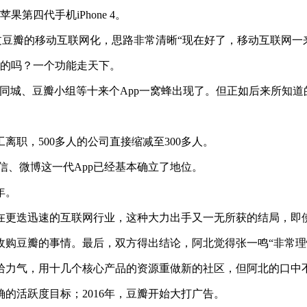
果第四代手机iPhone 4。
讨论过豆瓣的移动互联网化，思路非常清晰“现在好了，移动互联网
样的吗？一个功能走天下。
瓣同城、豆瓣小组等十来个App一窝蜂出现了。但正如后来所知道
工离职，500多人的公司直接缩减至300多人。
微信、微博这一代App已经基本确立了地位。
年。
在更迭迅速的互联网行业，这种大力出手又一无所获的结局，即使
购豆瓣的事情。最后，双方得出结论，阿北觉得张一鸣“非常理
拾力气，用十几个核心产品的资源重做新的社区，但阿北的口中不
确的活跃度目标；2016年，豆瓣开始大打广告。