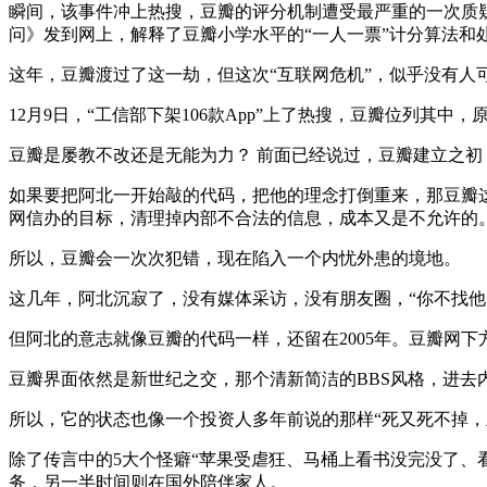
瞬间，该事件冲上热搜，豆瓣的评分机制遭受最严重的一次质疑
问》发到网上，解释了豆瓣小学水平的“一人一票”计分算法和
这年，豆瓣渡过了这一劫，但这次“互联网危机”，似乎没有人
12月9日，“工信部下架106款App”上了热搜，豆瓣位列其
豆瓣是屡教不改还是无能为力？ 前面已经说过，豆瓣建立之初
如果要把阿北一开始敲的代码，把他的理念打倒重来，那豆瓣
网信办的目标，清理掉内部不合法的信息，成本又是不允许的
所以，豆瓣会一次次犯错，现在陷入一个内忧外患的境地。
这几年，阿北沉寂了，没有媒体采访，没有朋友圈，“你不找他
但阿北的意志就像豆瓣的代码一样，还留在2005年。豆瓣网下
豆瓣界面依然是新世纪之交，那个清新简洁的BBS风格，进
所以，它的状态也像一个投资人多年前说的那样“死又死不掉
除了传言中的5大个怪癖“苹果受虐狂、马桶上看书没完没了、
务，另一半时间则在国外陪伴家人。