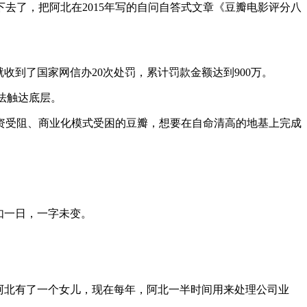
去了，把阿北在2015年写的自问自答式文章《豆瓣电影评分八
就收到了国家网信办20次处罚，累计罚款金额达到900万。
无法触达底层。
资受阻、商业化模式受困的豆瓣，想要在自命清高的地基上完成
年如一日，一字未变。
，阿北有了一个女儿，现在每年，阿北一半时间用来处理公司业