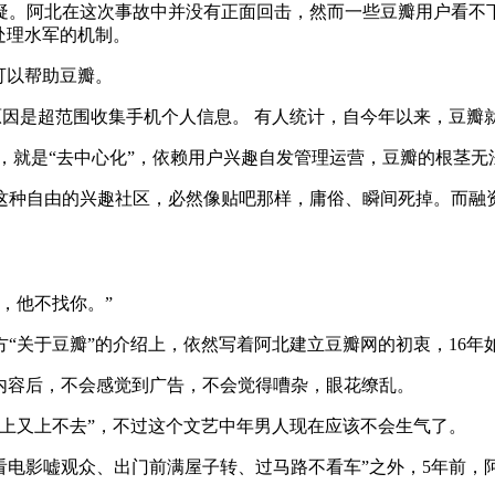
。阿北在这次事故中并没有正面回击，然而一些豆瓣用户看不下
处理水军的机制。
可以帮助豆瓣。
中，原因是超范围收集手机个人信息。 有人统计，自今年以来，豆瓣
，就是“去中心化”，依赖用户兴趣自发管理运营，豆瓣的根茎
这种自由的兴趣社区，必然像贴吧那样，庸俗、瞬间死掉。而融
。
，他不找你。”
方“关于豆瓣”的介绍上，依然写着阿北建立豆瓣网的初衷，16
去内容后，不会感觉到广告，不会觉得嘈杂，眼花缭乱。
，上又上不去”，不过这个文艺中年男人现在应该不会生气了。
看电影嘘观众、出门前满屋子转、过马路不看车”之外，5年前