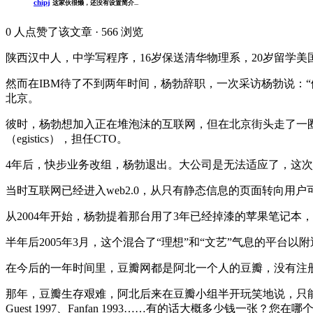
chipj
这家伙很懒，还没有设置简介...
0
人点赞了该文章 · 566 浏览
陕西汉中人，中学写程序，16岁保送清华物理系，20岁留学美
然而在IBM待了不到两年时间，杨勃辞职，一次采访杨勃说：
北京。
彼时，杨勃想加入正在堆泡沫的互联网，但在北京街头走了一
（egistics），担任CTO。
4年后，快步业务改组，杨勃退出。大公司是无法适应了，这
当时互联网已经进入web2.0，从只有静态信息的页面转向用
从2004年开始，杨勃提着那台用了3年已经掉漆的苹果笔记
半年后2005年3月，这个混合了“理想”和“文艺”气息的平台
在今后的一年时间里，豆瓣网都是阿北一个人的豆瓣，没有注
那年，豆瓣生存艰难，阿北后来在豆瓣小组半开玩笑地说，只能靠
Guest 1997、Fanfan 1993……有的话大概多少钱一张？您在