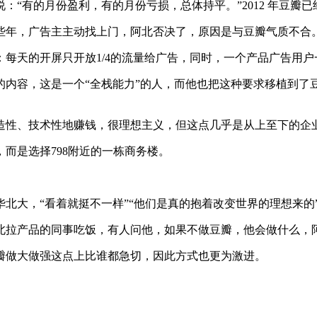
：“有的月份盈利，有的月份亏损，总体持平。”2012 年豆瓣
些年，广告主主动找上门，阿北否决了，原因是与豆瓣气质不合
每天的开屏只开放1/4的流量给广告，同时，一个产品广告用
的内容，这是一个“全栈能力”的人，而他也把这种要求移植到了
造性、技术性地赚钱，很理想主义，但这点几乎是从上至下的企
而是选择798附近的一栋商务楼。
华北大，“看着就挺不一样”“他们是真的抱着改变世界的理想来的
北拉产品的同事吃饭，有人问他，如果不做豆瓣，他会做什么，阿
瓣做大做强这点上比谁都急切，因此方式也更为激进。