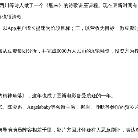
北岛、西川等诗人做了一个《醒来》的诗歌讲座课程。现在豆瓣时间
路也很清晰。
，以App用户增长提速为阶段目标；三，以营收为目标，做豆瓣
宣布从豆瓣集团分拆，并完成6000万人民币的A轮融资，投资方为
们的精神角落》，这年也成了豆瓣电影备受质疑的一年。
陈奕迅、Angelababy等领衔主演，柳岩、鹿晗等参演的贺
与导演演员阵容相差千里，影片方因此怀疑有人恶意刷评，表达