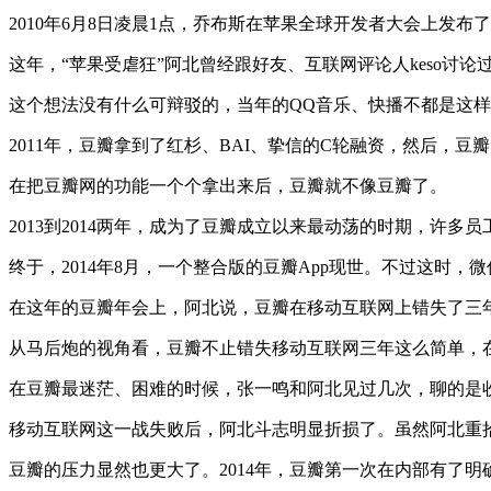
2010年6月8日凌晨1点，乔布斯在苹果全球开发者大会上发布了苹
这年，“苹果受虐狂”阿北曾经跟好友、互联网评论人keso
这个想法没有什么可辩驳的，当年的QQ音乐、快播不都是这
2011年，豆瓣拿到了红杉、BAI、挚信的C轮融资，然后，豆
在把豆瓣网的功能一个个拿出来后，豆瓣就不像豆瓣了。
2013到2014两年，成为了豆瓣成立以来最动荡的时期，许多员
终于，2014年8月，一个整合版的豆瓣App现世。不过这时，
在这年的豆瓣年会上，阿北说，豆瓣在移动互联网上错失了三
从马后炮的视角看，豆瓣不止错失移动互联网三年这么简单，
在豆瓣最迷茫、困难的时候，张一鸣和阿北见过几次，聊的是收
移动互联网这一战失败后，阿北斗志明显折损了。虽然阿北重
豆瓣的压力显然也更大了。2014年，豆瓣第一次在内部有了明