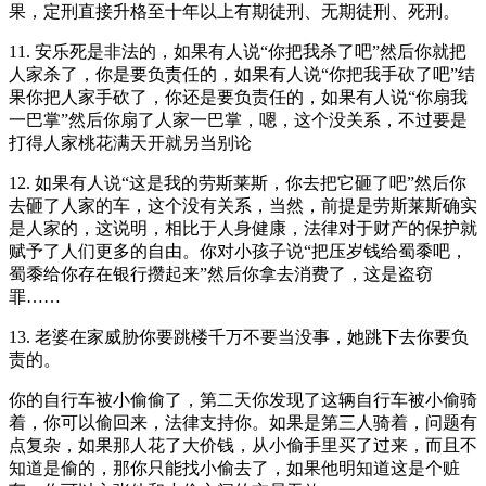
果，定刑直接升格至十年以上有期徒刑、无期徒刑、死刑。
11. 安乐死是非法的，如果有人说“你把我杀了吧”然后你就把
人家杀了，你是要负责任的，如果有人说“你把我手砍了吧”结
果你把人家手砍了，你还是要负责任的，如果有人说“你扇我
一巴掌”然后你扇了人家一巴掌，嗯，这个没关系，不过要是
打得人家桃花满天开就另当别论
12. 如果有人说“这是我的劳斯莱斯，你去把它砸了吧”然后你
去砸了人家的车，这个没有关系，当然，前提是劳斯莱斯确实
是人家的，这说明，相比于人身健康，法律对于财产的保护就
赋予了人们更多的自由。你对小孩子说“把压岁钱给蜀黍吧，
蜀黍给你存在银行攒起来”然后你拿去消费了，这是盗窃
罪……
13. 老婆在家威胁你要跳楼千万不要当没事，她跳下去你要负
责的。
你的自行车被小偷偷了，第二天你发现了这辆自行车被小偷骑
着，你可以偷回来，法律支持你。如果是第三人骑着，问题有
点复杂，如果那人花了大价钱，从小偷手里买了过来，而且不
知道是偷的，那你只能找小偷去了，如果他明知道这是个赃