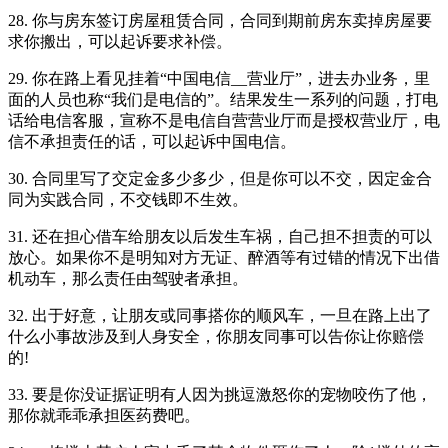
28. 你与房东签订房屋租赁合同，合同到期前房东卖掉房屋要
求你搬出，可以起诉要求补偿。
29. 你在路上看见挂着“中国电信__营业厅”，进去办业务，里
面的人员也称“我们是电信的”。结果发生一系列的问题，打电
话给电信客服，宣称不是电信自营营业厅而是授权营业厅，电
信不承担责任的话，可以起诉中国电信。
30. 合同里写了交定金多少多少，但是你可以不交，因定金合
同为实践合同，不交钱即不生效。
31. 还在担心借车给朋友以后发生车祸，自己担不担责的可以
放心。如果你不是明知对方无证、醉酒等有过错的情况下出借
机动车，那么责任由驾驶者承担。
32. 出于好意，让朋友或同事搭你的顺风车，一旦在路上出了
什么小事故涉及到人身安全，你朋友同事可以告你让你赔偿
的!
33. 要是你没证据证明有人因为挑逗激怒你的宠物咬伤了他，
那你就乖乖承担医药费吧。