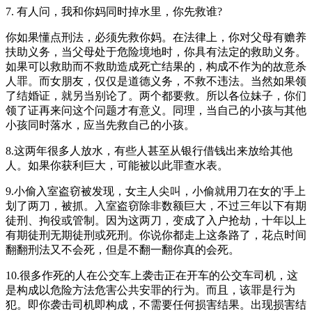
7. 有人问，我和你妈同时掉水里，你先救谁?
你如果懂点刑法，必须先救你妈。在法律上，你对父母有赡养
扶助义务，当父母处于危险境地时，你具有法定的救助义务。
如果可以救助而不救助造成死亡结果的，构成不作为的故意杀
人罪。而女朋友，仅仅是道德义务，不救不违法。当然如果领
了结婚证，就另当别论了。两个都要救。所以各位妹子，你们
领了证再来问这个问题才有意义。同理，当自己的小孩与其他
小孩同时落水，应当先救自己的小孩。
8.这两年很多人放水，有些人甚至从银行借钱出来放给其他
人。如果你获利巨大，可能被以此罪查水表。
9.小偷入室盗窃被发现，女主人尖叫，小偷就用刀在女的'手上
划了两刀，被抓。入室盗窃除非数额巨大，不过三年以下有期
徒刑、拘役或管制。因为这两刀，变成了入户抢劫，十年以上
有期徒刑无期徒刑或死刑。你说你都走上这条路了，花点时间
翻翻刑法又不会死，但是不翻一翻你真的会死。
10.很多作死的人在公交车上袭击正在开车的公交车司机，这
是构成以危险方法危害公共安罪的行为。而且，该罪是行为
犯。即你袭击司机即构成，不需要任何损害结果。出现损害结