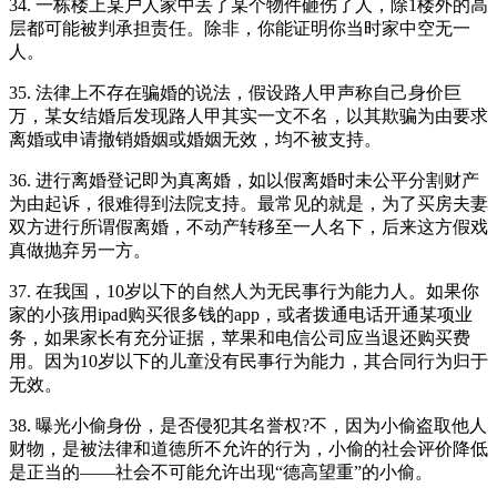
34. 一栋楼上某户人家中丢了某个物件砸伤了人，除1楼外的高
层都可能被判承担责任。除非，你能证明你当时家中空无一
人。
35. 法律上不存在骗婚的说法，假设路人甲声称自己身价巨
万，某女结婚后发现路人甲其实一文不名，以其欺骗为由要求
离婚或申请撤销婚姻或婚姻无效，均不被支持。
36. 进行离婚登记即为真离婚，如以假离婚时未公平分割财产
为由起诉，很难得到法院支持。最常见的就是，为了买房夫妻
双方进行所谓假离婚，不动产转移至一人名下，后来这方假戏
真做抛弃另一方。
37. 在我国，10岁以下的自然人为无民事行为能力人。如果你
家的小孩用ipad购买很多钱的app，或者拨通电话开通某项业
务，如果家长有充分证据，苹果和电信公司应当退还购买费
用。因为10岁以下的儿童没有民事行为能力，其合同行为归于
无效。
38. 曝光小偷身份，是否侵犯其名誉权?不，因为小偷盗取他人
财物，是被法律和道德所不允许的行为，小偷的社会评价降低
是正当的——社会不可能允许出现“德高望重”的小偷。