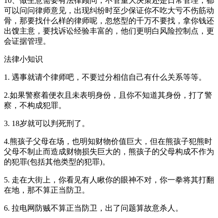
10、做生意需要有法律顾问，不管重大决策还是日常管理，都
可以问问律师意见，出现纠纷时至少保证你不吃大亏不伤筋动
骨，那要找什么样的律师呢，忽悠型的千万不要找，拿你钱还
出馊主意，要找诉讼经验丰富的，他们更明白风险控制点，更
会证据管理。
法律小知识
1. 遇事就请个律师吧，不要过分相信自己有什么关系等等。
2.如果警察着便衣且未表明身份，且你不知道其身份，打了警
察，不构成犯罪。
3. 18岁就可以判死刑了。
4.熊孩子父母在场，也明知财物价值巨大，但在熊孩子犯熊时
父母不制止而造成财物损失巨大的，熊孩子的父母构成不作为
的犯罪(包括其他类型的犯罪)。
5. 走在大街上，你看见有人瞅你的眼神不对，你一拳将其打翻
在地，那不算正当防卫。
6. 拉电网防贼不算正当防卫，出了问题算故意杀人。