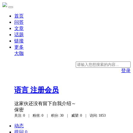
首页
问答
文章
话题
链接
更多
大咖
登录
语言
注册会员
这家伙还没有留下自我介绍～
保密
关注: 0
|
粉丝: 0
|
积分: 30
|
威望: 0
|
访问: 1853
动态
提问 0