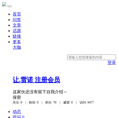
首页
问答
文章
话题
链接
更多
大咖
登录
让.雷诺
注册会员
这家伙还没有留下自我介绍～
保密
关注: 0
|
粉丝: 0
|
积分: 70
|
威望: 0
|
访问: 9477
动态
提问 0