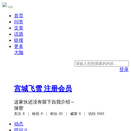
首页
问答
文章
话题
链接
更多
大咖
登录
宫城飞雪
注册会员
这家伙还没有留下自我介绍～
保密
关注: 0
|
粉丝: 0
|
积分: 65
|
威望: 0
|
访问: 9103
动态
提问 0