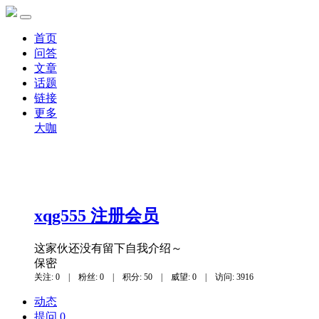
首页
问答
文章
话题
链接
更多
大咖
xqg555
注册会员
这家伙还没有留下自我介绍～
保密
关注: 0
|
粉丝: 0
|
积分: 50
|
威望: 0
|
访问: 3916
动态
提问 0