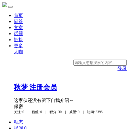
首页
问答
文章
话题
链接
更多
大咖
登录
秋梦
注册会员
这家伙还没有留下自我介绍～
保密
关注: 0
|
粉丝: 0
|
积分: 30
|
威望: 0
|
访问: 3396
动态
提问 0