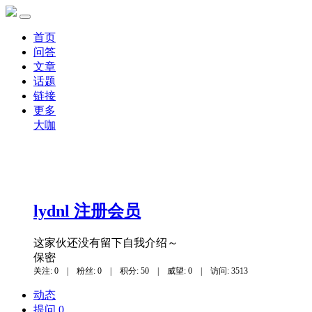
首页
问答
文章
话题
链接
更多
大咖
lydnl
注册会员
这家伙还没有留下自我介绍～
保密
关注: 0
|
粉丝: 0
|
积分: 50
|
威望: 0
|
访问: 3513
动态
提问 0