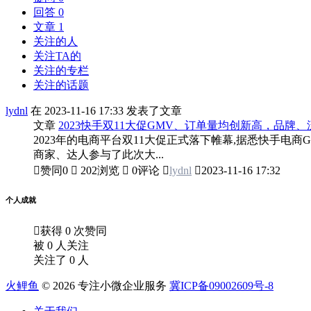
回答 0
文章 1
关注的人
关注TA的
关注的专栏
关注的话题
lydnl
在 2023-11-16 17:33 发表了文章
文章
2023快手双11大促GMV、订单量均创新高，品牌
2023年的电商平台双11大促正式落下帷幕,据悉快手电
商家、达人参与了此次大...

赞同
0

202浏览

0评论

lydnl

2023-11-16 17:32
个人成就

获得 0 次赞同
被 0 人关注
关注了 0 人
火鲤鱼
© 2026 专注小微企业服务
冀ICP备09002609号-8