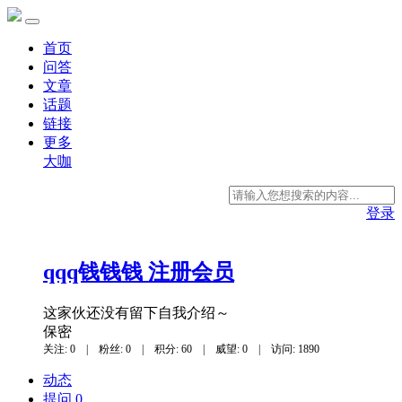
首页
问答
文章
话题
链接
更多
大咖
登录
qqq钱钱钱
注册会员
这家伙还没有留下自我介绍～
保密
关注: 0
|
粉丝: 0
|
积分: 60
|
威望: 0
|
访问: 1890
动态
提问 0