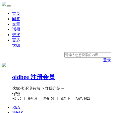
首页
问答
文章
话题
链接
更多
大咖
登录
oldbee
注册会员
这家伙还没有留下自我介绍～
保密
关注: 0
|
粉丝: 0
|
积分: 50
|
威望: 0
|
访问: 3622
动态
提问 0