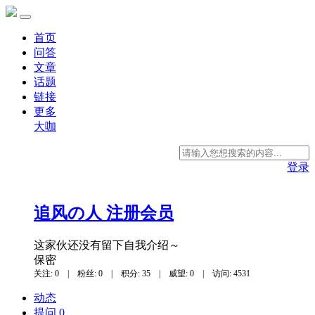
首页
问答
文章
话题
链接
更多
大咖
登录
追风の人
注册会员
这家伙还没有留下自我介绍～
保密
关注: 0
|
粉丝: 0
|
积分: 35
|
威望: 0
|
访问: 4531
动态
提问 0