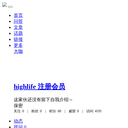
首页
问答
文章
话题
链接
更多
大咖
highlife
注册会员
这家伙还没有留下自我介绍～
保密
关注: 0
|
粉丝: 0
|
积分: 60
|
威望: 0
|
访问: 4191
动态
提问 0