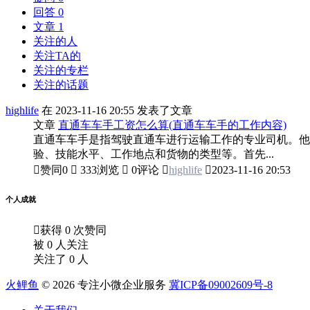
回答 0
文章 1
关注的人
关注TA的
关注的专栏
关注的话题
highlife
在 2023-11-16 20:55 发表了文章
文章
直通车车手工资怎么算(直通车车手的工作内容)
直通车车手是指驾驶直通车进行运输工作的专业司机。他
验、技能水平、工作地点和货物的类型等。首先...

赞同
0

333浏览

0评论

highlife

2023-11-16 20:53
个人成就

获得 0 次赞同
被 0 人关注
关注了 0 人
火鲤鱼
© 2026 专注小微企业服务
冀ICP备09002609号-8