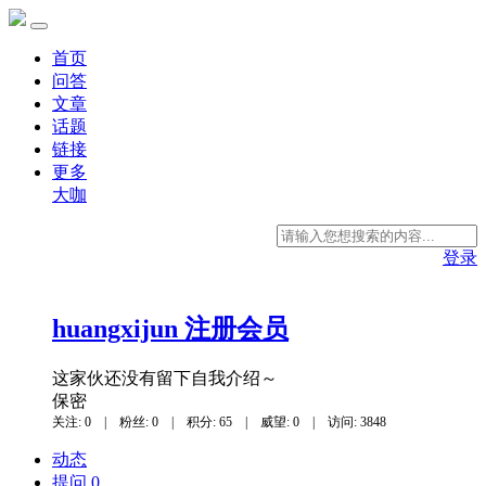
首页
问答
文章
话题
链接
更多
大咖
登录
huangxijun
注册会员
这家伙还没有留下自我介绍～
保密
关注: 0
|
粉丝: 0
|
积分: 65
|
威望: 0
|
访问: 3848
动态
提问 0