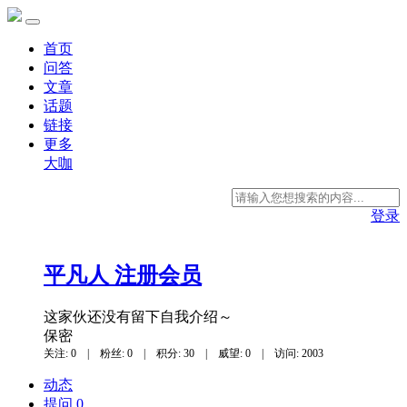
首页
问答
文章
话题
链接
更多
大咖
登录
平凡人
注册会员
这家伙还没有留下自我介绍～
保密
关注: 0
|
粉丝: 0
|
积分: 30
|
威望: 0
|
访问: 2003
动态
提问 0