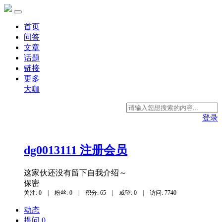
首页
问答
文章
话题
链接
更多
大咖
登录
dg0013111
注册会员
这家伙还没有留下自我介绍～
保密
关注: 0
|
粉丝: 0
|
积分: 65
|
威望: 0
|
访问: 7740
动态
提问 0