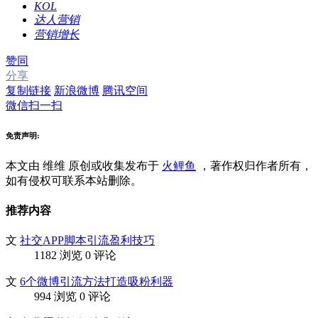
KOL
达人营销
营销增长
赞同
分享
复制链接
新浪微博
腾讯空间
微信扫一扫
免责声明:
本文由 维维
原创或收集发布于
火鲤鱼
，著作权归作者所有，
如有侵权可联系本站删除。
推荐内容
文
社交APP脚本引流盈利技巧
1182 浏览
0 评论
文
6个微博引流方法打造吸粉利器
994 浏览
0 评论