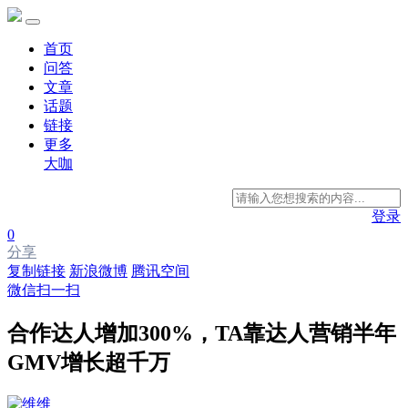
首页
问答
文章
话题
链接
更多
大咖
登录
0
分享
复制链接
新浪微博
腾讯空间
微信扫一扫
合作达人增加300%，TA靠达人营销半年
GMV增长超千万