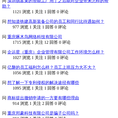
问
深圳德富莱的智能工厂用了之后能对企业带来怎样的帮
助？
1121 浏览
1 关注
1 回答
0 评论
问
想知道铁建高新装备公司的员工和同行比待遇如何？
977 浏览
1 关注
1 回答
0 评论
问
重庆啄木鸟网络科技有限公司
1715 浏览
1 关注
12 回答
0 评论
问
企运星（重庆）企业管理有限公司工作环境怎么样？
1027 浏览
1 关注
1 回答
0 评论
问
亿磐的员工福利怎么样？员工上班压力大不大？
1056 浏览
1 关注
1 回答
0 评论
问
想了解一下专利侵权的解决途径有哪些
1095 浏览
1 关注
1 回答
0 评论
问
商标提出撤销申请的一方要有哪些理由
914 浏览
1 关注
2 回答
0 评论
问
重庆邦豪科技有限公司是骗子公司吗？