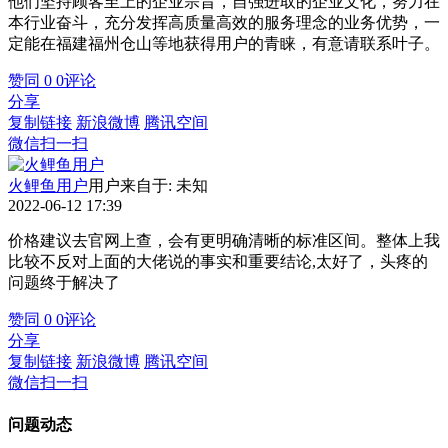
他们坚持顾客至上的企业宗旨，自强进取的企业文化，努力在
本行业奋斗，充分发挥高质量高效的服务理念的业务优势，一
定能在福建福州仓山等地获得用户的青睐，有意请联系叶子。
赞同
0
0
评论
分享
复制链接
新浪微博
腾讯空间
微信扫一扫
火鲤鱼用户
用户来自于: 未知
2022-06-12 17:39
价格建议去官网上查，会有更明确清晰的标准区间。整体上我
比较不反对上面的大佬说的事实和重要结论,太好了，头疼的
问题终于解决了
赞同
0
0
评论
分享
复制链接
新浪微博
腾讯空间
微信扫一扫
问题动态