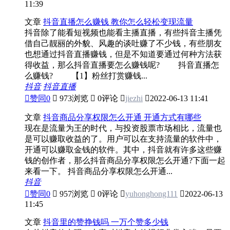
11:39
文章
抖音直播怎么赚钱 教你怎么轻松变现流量
抖音除了能看短视频也能看主播直播，有些抖音主播凭
借自己靓丽的外貌、风趣的谈吐赚了不少钱，有些朋友
也想通过抖音直播赚钱，但是不知道要通过何种方法获
得收益，那么抖音直播要怎么赚钱呢? 抖音直播怎
么赚钱? 【1】粉丝打赏赚钱...
抖音
抖音直播

赞同
0

973浏览

0评论

jiezhi

2022-06-13 11:41
文章
抖音商品分享权限怎么开通 开通方式有哪些
现在是流量为王的时代，与投资股票市场相比，流量也
是可以赚取收益的了。用户可以在支持流量的软件中，
开通可以赚取金钱的软件。其中，抖音就有许多这些赚
钱的创作者，那么抖音商品分享权限怎么开通?下面一起
来看一下。 抖音商品分享权限怎么开通...
抖音

赞同
0

957浏览

0评论

yuhonghong111

2022-06-13
11:45
文章
抖音里的赞挣钱吗 一万个赞多少钱