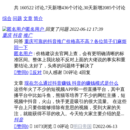
共 160522 讨论,7天新增436个讨论,30天新增2085个讨论
综合
问题
文章
简介
匿名用户
回复了问题
2022-06-12 17:39
重庆
抖音
推广
问答
重庆可靠的抖音推广价格高不高？各位筒子们麻烦
回一下
匿名用户
: 价格建议去官网上查，会有更明确清晰的标
准区间。整体上我比较不反对上面的大佬说的事实和重
要结论,太好了，头疼的问题终于解决了

赞同
0

反对

0人感谢

0评论
4回复
文章
现在怎么通过抖音赚钱 抖音的赚钱模式是什么
这些年火了不少的短视频APP和一些直播平台，其中直
播平台中比如斗鱼，熊猫等培养了不少的网红主播，短
视频中抖音，火山，快手更是吸引的很大流量。 在这些
平台上只要你能够排除有意思的视频，受到大家的关
注，就能获得不菲的收入。今天给大家主要介绍的是...
抖音

赞同
0

1073浏览

0评论

明日帝国

2022-06-13