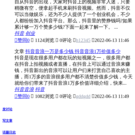
自从抖音的出现，大家对抖音上的视频非常入迷，只要
稍微有空，便拿起手机来刷抖音视频。然而，抖音不仅
可以当做娱乐，还为不少人提供了一个创业机会，不少
人都纷纷加入抖音平台。那么，抖音里的赞挣钱吗?如果
累计够一万个赞多少钱?下面一起来了解一下。 ...
抖音
创业

赞同
0

1124浏览

0评论

h12345

2022-06-13 11:46
文章
抖音音浪一万是多少钱 抖音音浪1万价值多少
抖音是现在很多用户都在玩的短视频之一，很多用户都
在抖音上拍视频或者直播，在抖音上可以通过音浪来赚
钱，抖音新出的音浪可以让用户们来打赏自己喜欢的主
播，而1万多的音浪很多用户都不清楚价值多少钱，今天
就给你们带来了抖音音浪1万多价值详细介绍，快来...
抖音音浪
抖音

赞同
0

1082浏览

0评论

gddgdd

2022-06-13 11:49
发讨论
写文章
话题日志