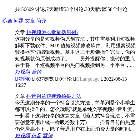
共 56609 讨论,7天新增53个讨论,30天新增558个讨论
综合
问题
文章
简介
文章
短视频怎么批量伪原创?
这期分享的是短视频伪原创方法，其中需要利用短视频
解析下载软件、MD5值短视频修改软件、利用狸窝视频
转换器剪切编辑视频。基本这三个步骤操作完后，你的
短视频就伪原创成功了。 另外提醒你，搬砖的重点
在于将一个短视频平台的热门视频搬到另一个平台，...
短视频
营销

赞同
0

637浏览

0评论

CLanguage

2022-06-13
16:27
文章
抖音创意短视频拍摄方法
今天这期分享的一个抖音引流方法，简单到是个小学生
都可以操作的。怎么玩呢?就是单纯文字视频抖音引流。
一起看下这期分享的这篇文章《懒人式抖音玩法，不需
要创意不用出镜一样吸粉数十万》 抖音目前的热度
仍然居高不下，除了普通用户在上面消费大量的时间...
短视频
抖音
营销