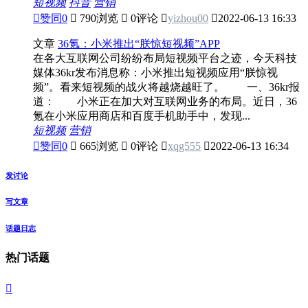
短视频
抖音
营销

赞同
0

790浏览

0评论

yizhou00

2022-06-13 16:33
文章
36氪：小米推出“朕惊短视频”APP
在各大互联网公司纷纷布局短视频平台之迹，今天科技
媒体36kr发布消息称：小米推出短视频应用“朕惊视
频”。看来短视频的战火将越烧越旺了。 一、36kr报
道： 小米正在加大对互联网业务的布局。近日，36
氪在小米应用商店和百度手机助手中，发现...
短视频
营销

赞同
0

665浏览

0评论

xqg555

2022-06-13 16:34
发讨论
写文章
话题日志
热门话题
