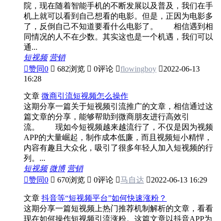
院，现在随着智能手机的不断发展以及普及，我们在手
机上就可以看到自己想看的电影。但是，正因为电影多
了，反倒自己不知道要看什么电影了。 相信遇到相
同情况的人不在少数。其实这也是一个机遇，我们可以
通...
短视频
营销

赞同
0

682浏览

0评论

flowingboy

2022-06-13
16:28
文章
微商引流短视频怎么操作
这期分享一篇关于短视频引流推广的文章，相信通过这
篇文章的分享，能够帮助到微商朋友进行高效引
流。 现如今短视频越来越流行了，不仅是因为视频
APP的大量崛起，制作成本低廉，而且视频短小精悍，
内容有趣且大众化，吸引了很多年轻人加入短视频的行
列。...
短视频
微博
营销

赞同
0

670浏览

0评论

马自达

2022-06-13 16:29
文章
抖音等“短视频平台”如何快速涨粉？
这期分享一篇短视频上热门推荐机制解析的文章，看看
现在如何操作短视频引流涨粉。这篇文章以抖音APP为