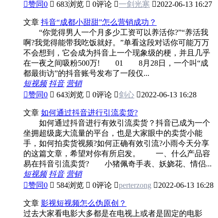

赞同
0

683浏览

0评论

一剑光寒

2022-06-13 16:27
文章
抖音“成都小甜甜”怎么营销成功？
“你觉得男人一个月多少工资可以养活你?”“养活我
啊?我觉得能带我吃饭就好。”单看这段对话你可能万万
不会想到，它会成为抖音上一个现象级的梗，并且几乎
在一夜之间吸粉500万! 01 8月28日，一个叫“成
都最街访”的抖音账号发布了一段仅...
短视频
抖音
营销

赞同
0

643浏览

0评论

剑心

2022-06-13 16:28
文章
如何通过抖音进行引流卖货?
如何通过抖音进行有效引流卖货？抖音已成为一个
坐拥超级庞大流量的平台，也是大家眼中的卖货小能
手，如何拍卖货视频?如何正确有效引流?小雨今天分享
的这篇文章，希望对你有所启发。 一、什么产品容
易在抖音引流卖货? 小猪佩奇手表、妖娆花、情侣...
短视频
抖音
营销

赞同
0

584浏览

0评论

perterzong

2022-06-13 16:28
文章
影视短视频怎么伪原创？
过去大家看电影大多都是在电视上或者是固定的电影