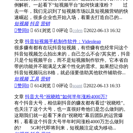
例解析。一起看下“短视频平台”如何快速涨粉？ 过
去一年，我们见识到了短视频市场以及短视频营销的快
速崛起，很多企业也开始入场，着重去打造自己的...
短视频
抖音
营销

赞同
0

651浏览

0评论

colen

2022-06-13 16:32
文章
抖音短视频手机制作软件：Videoleap
很多赚有都有在玩抖音短视频，有些赚有也经常问这个
抖音短视频怎么拍出来的，自己怎么不会?其实把，抖音
只是个短视频平台，而不是短视频制作软件。它本省自
带的功能并不能满足大家个性化的需求。如果想让你的
抖音短视频玩出B格，就必须要借助其他软件辅助你...
短视频
工具
营销

赞同
0

614浏览

0评论

soant

2022-06-13 16:33
文章
抖音大号“祝晓晗”如何半年涨粉4000万?
有个抖音大号，相信刷抖音的赚友都有看过“祝晓晗”。
也关注了这个大号，也一直很好奇他们是怎么做到的。
这期我们就一起看下来自“祝晓晗”幕后团队的运营爆
料，看看这个抖音大号半年时间涨粉4000万怎么做到
的? 5G时代即将到来，短视频注定成为移动...