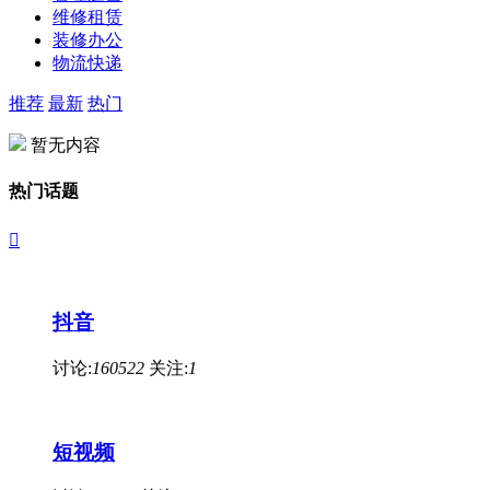
维修租赁
装修办公
物流快递
推荐
最新
热门
暂无内容
热门话题

抖音
讨论:
160522
关注:
1
短视频