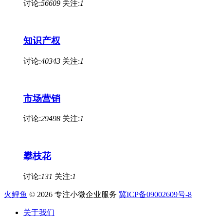
讨论:
56609
关注:
1
知识产权
讨论:
40343
关注:
1
市场营销
讨论:
29498
关注:
1
攀枝花
讨论:
131
关注:
1
火鲤鱼
© 2026 专注小微企业服务
冀ICP备09002609号-8
关于我们