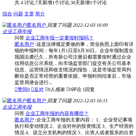
共 4 讨论,7天新增1个讨论,30天新增1个讨论
综合
问题
文章
简介
匿名用户
回复了问题
2022-12-03 16:09
企业工商年报
问答
企业工商年报一定要按时报吗？
匿名用户
:这是法律规定要做的事，营业执照上面印有详
细的申报时间：每年1月1日至6月30日。企业年报制度在
我国沿袭已久，所有新公司注册后都需要按时通过企业
信用信息公示系统，向市场监管部门提交有关公司基本
信息、运营情况和收支情况的报告，这是市场监管局判
断你是否正常经营的重要依据。申报时间结束后，市场
监管局便会进行...

赞同
0

反对

0人感谢

0评论
1回复
匿名用户
回复了问题
2022-12-03 16:11
企业工商年报
问答
企业工商年报的内容有哪些？
匿名用户
:企业工商年报的主要内容： 1、企业登记事项
执行和变动情况 2、企业对外的投资情况 3、生产经营的
情况 4、设立分支机构的情况 5、出资人或者股东的出资