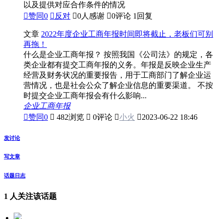
以及提供对应合作条件的情况

赞同
0

反对

0人感谢

0评论
1回复
文章
2022年度企业工商年报时间即将截止，老板们可别
再拖！
什么是企业工商年报？ 按照我国《公司法》的规定，各
类企业都有提交工商年报的义务。年报是反映企业生产
经营及财务状况的重要报告，用于工商部门了解企业运
营情况，也是社会公众了解企业信息的重要渠道。 不按
时提交企业工商年报会有什么影响...
企业工商年报

赞同
0

482浏览

0评论

小火

2023-06-22 18:46
发讨论
写文章
话题日志
1 人关注该话题