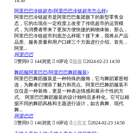
14:50
阿里巴巴冷链超市(阿里巴巴冷链超市怎么样)
阿里巴巴冷链超市是阿里巴巴集团旗下的新型零售业
态，它的出现在一定程度上改变了传统超市的运营模
式，为消费者带来了更加方便快捷的购物体验。那么，
阿里巴巴冷链超市到底怎么样呢？接下来，我将从产品
品质、服务质量和用户口碑三个方面进行介绍。首先，
阿里...
阿里巴巴

赞同
0

144浏览

0评论

薇薇

2024-02-23 14:50
舞蹈服阿里巴巴(阿里巴巴舞蹈服装)
阿里巴巴舞蹈服装是一种特殊的服饰，它与舞蹈紧密相
连，为舞者们增添了魅力和亮点。阿里巴巴舞蹈服装不
仅仅是一种装饰，更是一种表达情感和展示个性的方
式。 阿里巴巴舞蹈服装的设计独特且多样化。它可以根
据不同的舞蹈风格和主题进行设计，如古典舞、现代
舞...
阿里巴巴

赞同
0

146浏览

0评论

小宵笑

2024-02-23 14:50