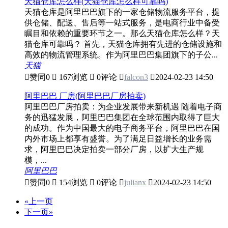
天猫仓库怎么样(天猫仓库怎么样可靠吗)
天猫仓库是阿里巴巴旗下的一家仓储物流服务平台，提
供仓储、配送、售后等一站式服务，是电商行业中备受
瞩目和依赖的重要环节之一。那么天猫仓库怎么样？天
猫仓库可靠吗？ 首先，天猫仓库拥有先进的仓储设施和
高效的物流管理系统。作为阿里巴巴集团旗下的子公...
天猫

赞同
0

167浏览

0评论

falcon3

2024-02-23 14:50
阿里巴巴 厂房(阿里巴巴厂房拍卖)
阿里巴巴厂房拍卖：为企业发展带来新机遇 随着电子商
务的迅猛发展，阿里巴巴集团在全球范围内取得了巨大
的成功。作为中国最大的电子商务平台，阿里巴巴在国
内外市场上都享有盛誉。为了满足日益增长的业务需
求，阿里巴巴决定拍卖一部分厂房，以扩大生产规
模，...
阿里巴巴

赞同
0

154浏览

0评论

julianx

2024-02-23 14:50
«上一页
下一页»