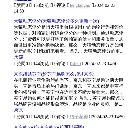

赞同
0

153浏览

0评论

fengfangnu

2024-02-23
14:50
天猫动态评分(天猫动态评分多久更新一次)
天猫动态评分是指天猫平台根据用户的购物行为和评价
等数据，对商家进行综合评分的一种机制。通过动态评
分，消费者可以更好地了解商家的信誉和服务质量，从
而做出更准确的购物决策。那么，天猫动态评分是如何
更新的呢？让我们来看看。 首先，天猫动态评分的更...
天猫

赞同
0

144浏览

0评论

fish79

2024-02-23 14:50
京东超越苏宁(给苏宁易购怎么超过京东)
在电商行业竞争激烈的当下，京东和苏宁易购这两大巨
头一直是市场上的热门话题。京东一直以来都是电商行
业的领导者，但苏宁也在近年来不断发展壮大。那么，
苏宁易购如何才能超越京东呢？ 首先，苏宁易购应该加
强品牌建设和品牌形象塑造。品牌是企业的灵魂，是...
京东

赞同
0

148浏览

0评论

桔子花瓣

2024-02-23 14:50
京东的pos机(京东的pos机可以买吗)