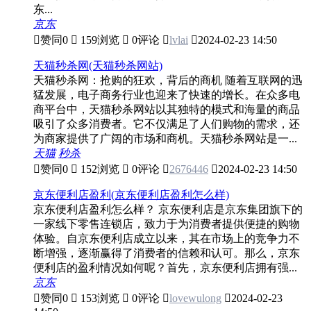
东...
京东

赞同
0

159浏览

0评论

lvlai

2024-02-23 14:50
天猫秒杀网(天猫秒杀网站)
天猫秒杀网：抢购的狂欢，背后的商机 随着互联网的迅
猛发展，电子商务行业也迎来了快速的增长。在众多电
商平台中，天猫秒杀网站以其独特的模式和海量的商品
吸引了众多消费者。它不仅满足了人们购物的需求，还
为商家提供了广阔的市场和商机。天猫秒杀网站是一...
天猫
秒杀

赞同
0

152浏览

0评论

2676446

2024-02-23 14:50
京东便利店盈利(京东便利店盈利怎么样)
京东便利店盈利怎么样？ 京东便利店是京东集团旗下的
一家线下零售连锁店，致力于为消费者提供便捷的购物
体验。自京东便利店成立以来，其在市场上的竞争力不
断增强，逐渐赢得了消费者的信赖和认可。那么，京东
便利店的盈利情况如何呢？首先，京东便利店拥有强...
京东

赞同
0

153浏览

0评论

lovewulong

2024-02-23