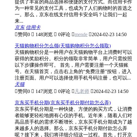
提供了丰富的商品选择和便捷的支付方式。而信用卡作
为一种常见的支付工具，也成为了人们购物时的首选之
一。那么，京东在线支付信用卡安全吗？让我们一起
来...
京东
信用卡

赞同
0

148浏览

0评论

mende

2024-02-23 14:50
天猫购物积分怎么领(天猫购物积分怎么领取)
天猫购物积分是一种用户在天猫购物平台上消费时可以
获得的奖励积分。积分的领取非常简单，用户只需按照
以下步骤操作即可。 首先，用户需要注册一个天猫账
号。在天猫首页，点击右上角的“免费注册”按钮，进入
注册页面。用户可以选择使用手机号码注册，也可以...
天猫

赞同
0

147浏览

0评论

凡老师

2024-02-23 14:50
京东买手机分期(京东买手机分期付款怎么弄)
京东买手机分期是一种快捷、方便的购买方式，让消费
者能够更轻松地拥有心仪的手机。近年来，随着人们对
高品质手机的需求不断增长，京东买手机分期成为了越
来越多人的选择。那么，京东买手机分期付款怎么弄
呢？接下来，我们将详细介绍这一过程。首先，打开京