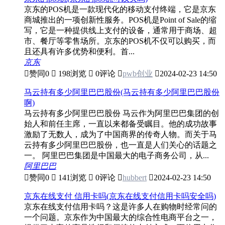
京东的POS机是一款现代化的移动支付终端，它是京东
商城推出的一项创新性服务。POS机是Point of Sale的缩
写，它是一种提供线上支付的设备，通常用于商场、超
市、餐厅等零售场所。京东的POS机不仅可以购买，而
且还具有许多优势和便利。首...
京东

赞同
0

198浏览

0评论

pwb创业

2024-02-23 14:50
马云持有多少阿里巴巴股份(马云持有多少阿里巴巴股份
啊)
马云持有多少阿里巴巴股份 马云作为阿里巴巴集团的创
始人和前任主席，一直以来都备受瞩目。他的成功故事
激励了无数人，成为了中国商界的传奇人物。而关于马
云持有多少阿里巴巴股份，也一直是人们关心的话题之
一。 阿里巴巴集团是中国最大的电子商务公司，从...
阿里巴巴

赞同
0

141浏览

0评论

hubbert

2024-02-23 14:50
京东在线支付 信用卡吗(京东在线支付信用卡吗安全吗)
京东在线支付信用卡吗？这是许多人在购物时经常问的
一个问题。京东作为中国最大的综合性电商平台之一，