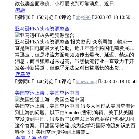
政包裹全面涨价。小可爱收到可靠消息。近日...
电商

赞同
0

150浏览

0评论

qby996

2023-07-18 10:50
亚马逊FBA头程资源整合
亚马逊FBA头程资源整合|报关资讯| 众所周知，物流一
直是跨国电商最大的软肋。近几年整个跨国电商发展非
常迅速，但是物流方面却频频传出爆仓、延迟、禁运的
消息，而且频率越来越高。虽然物流行业一直致力于开
发各种新渠道，但似乎无法应对日益增长的出货...
亚马逊

赞同
0

146浏览

0评论

bluesxiang

2023-07-18 10:50
美国空运上海，美国空运中国
美国空运上海，美国空运中国 很多人问过从美国空海运
到上海的问题。以下由Shiralee(雪莉)编辑。关于从美国
空发货到中国，很多做了10年以上的跨境客户也很认同
这个答案。田甜国际物流-成为您学习国际物流知识的百
科全书！ 美国空运货物到上海需...
美国
上海
中国