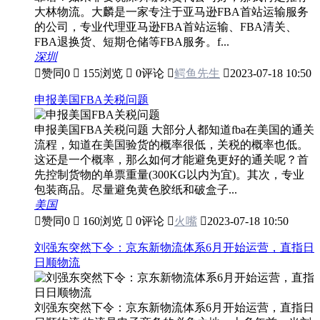
大林物流。大麟是一家专注于亚马逊FBA首站运输服务
的公司，专业代理亚马逊FBA首站运输、FBA清关、
FBA退换货、短期仓储等FBA服务。f...
深圳

赞同
0

155浏览

0评论

鳄鱼先生

2023-07-18 10:50
申报美国FBA关税问题
申报美国FBA关税问题 大部分人都知道fba在美国的通关
流程，知道在美国验货的概率很低，关税的概率也低。
这还是一个概率，那么如何才能避免更好的通关呢？首
先控制货物的单票重量(300KG以内为宜)。其次，专业
包装商品。尽量避免黄色胶纸和破盒子...
美国

赞同
0

160浏览

0评论

火嘴

2023-07-18 10:50
刘强东突然下令：京东新物流体系6月开始运营，直指日
日顺物流
刘强东突然下令：京东新物流体系6月开始运营，直指日