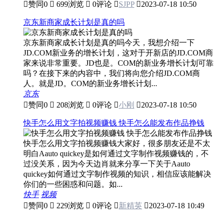

赞同
0

699浏览

0评论

SJPP

2023-07-18 10:50
京东新商家成长计划是真的吗
京东新商家成长计划是真的吗今天，我想介绍一下
JD.COM新业务的增长计划，这对于开新店的JD.COM商
家来说非常重要。JD也是。COM的新业务增长计划可靠
吗？在接下来的内容中，我们将向您介绍JD.COM商
人。就是JD。COM的新业务增长计划...
京东

赞同
0

208浏览

0评论

小刚

2023-07-18 10:50
快手怎么用文字拍视频赚钱 快手怎么能发布作品挣钱
快手怎么用文字拍视频赚钱大家好，很多朋友还是不太
明白Aauto quickey是如何通过文字制作视频赚钱的，不
过没关系，因为今天边肖就来分享一下关于Aauto
quickey如何通过文字制作视频的知识，相信应该能解决
你们的一些困惑和问题。如...
快手
视频

赞同
0

229浏览

0评论

新精英

2023-07-18 10:49