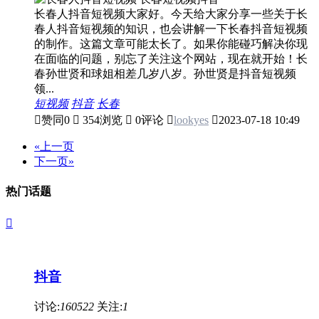
长春人抖音短视频大家好。今天给大家分享一些关于长
春人抖音短视频的知识，也会讲解一下长春抖音短视频
的制作。这篇文章可能太长了。如果你能碰巧解决你现
在面临的问题，别忘了关注这个网站，现在就开始！长
春孙世贤和球姐相差几岁八岁。孙世贤是抖音短视频
领...
短视频
抖音
长春

赞同
0

354浏览

0评论

lookyes

2023-07-18 10:49
«上一页
下一页»
热门话题

抖音
讨论:
160522
关注:
1