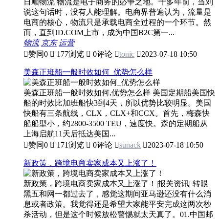
日顺物流 物流是电子商务的必争之地。十多年前，当刘
说这句话时，没有人能理解。电商界普遍认为，流量是
电商的核心，物流只是承载电商全过程的一个环节。然
而，直到JD.COM上市，成为中国B2C第一...
物流
京东
运营

赞同
0

177浏览

0评论

tonic

2023-07-18 10:50
美森正班船一般时效如何_优势怎么样
美森正班船一般时效如何,优势怎么样 美国定期船美国快
船的时效比加班船快3到4天，所以优势比较明显。美国
快船有三条航线，CLX，CLX+和CCX。首先，梅森快
船船型小，约2800-3500 TEU，速度快。森的定期船从
上海启航11天后抵达美国...

赞同
0

171浏览

0评论

sunack

2023-07-18 10:50
新政策，跨境电商卖家成本又上涨了！
新政策，跨境电商卖家成本又上涨了！|报关资讯| 转眼
黑五和网一都过去了，感觉这期间亚马逊还没有什么消
息或者政策。我觉得还是希望大家能平安完成这两次秒
杀活动，但是这个时候放松警惕就太天真了。01.中国邮