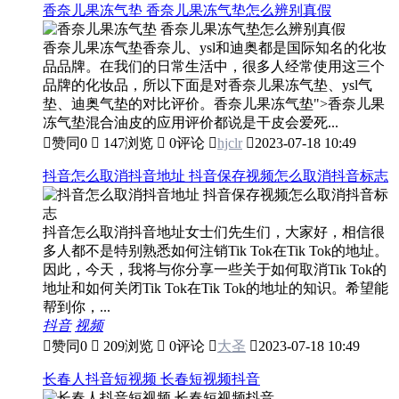
香奈儿果冻气垫 香奈儿果冻气垫怎么辨别真假
香奈儿果冻气垫香奈儿、ysl和迪奥都是国际知名的化妆
品品牌。在我们的日常生活中，很多人经常使用这三个
品牌的化妆品，所以下面是对香奈儿果冻气垫、ysl气
垫、迪奥气垫的对比评价。香奈儿果冻气垫">香奈儿果
冻气垫混合油皮的应用评价都说是干皮会爱死...

赞同
0

147浏览

0评论

hjclr

2023-07-18 10:49
抖音怎么取消抖音地址 抖音保存视频怎么取消抖音标志
抖音怎么取消抖音地址女士们先生们，大家好，相信很
多人都不是特别熟悉如何注销Tik Tok在Tik Tok的地址。
因此，今天，我将与你分享一些关于如何取消Tik Tok的
地址和如何关闭Tik Tok在Tik Tok的地址的知识。希望能
帮到你，...
抖音
视频

赞同
0

209浏览

0评论

大圣

2023-07-18 10:49
长春人抖音短视频 长春短视频抖音