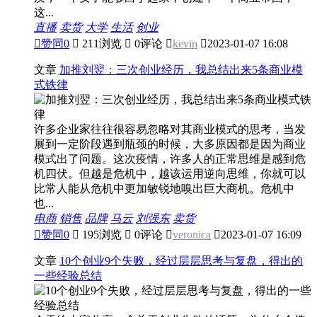
这...
直播
卖货
大学
生活
创业

赞同
0

211浏览

0评论

kevin

2023-01-07 16:08
文章
加推刘翌：三次创业经历，我总结出来5条商业模
式铁律
许多企业家往往很容易忽略对其商业模式的思考，当发
展到一定阶段遇到瓶颈的时候，大多原因都是因为商业
模式出了问题。这次疫情，许多人的正常思维是感到危
机四伏。但越是危机中，越该运用逆向思维，你就可以
比常人能从危机中更加敏锐地嗅出巨大商机。危机中
也...
电商
销售
品牌
马云
刘强东
卖货

赞同
0

195浏览

0评论

veronica

2023-01-07 16:09
文章
10个创业9个失败，经过层层思考与复盘，得出的
一些经验总结