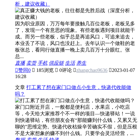
析，建议收藏）
因为职业原因，万万每年要接触几百位老板，老板见多
了，发现一个有意思的现象。有些老板遇到项目就能干
成。而另一些老板，似乎总是再追风口，可追来追去，
本业丢了不说，风口也没赶上。去年认识一个做鞋的老
板张总，看同行做直播一晚上卖几百万十分眼红。张
总...
直播
卖货
手机
供应链
生活
养生

赞同
0

185浏览

0评论

zhangchao9636

2023-01-07
16:28
文章
打工累了想在家门口做点小生意，快递代收能做
吗？
家门口附近开店，一般都是便利店，水果店，小吃店
等，今天给大家推荐个不一样的项目—快递驿站！一说
到快递驿站，有些朋友会有“那能赚到什么钱，又累又无
聊的”思维定势。快递代收枯燥辛苦确实不假，但是压根
不是大家想象的赚不到什么钱。只要学会灵活经营，...
数据
卖货
生活
快递