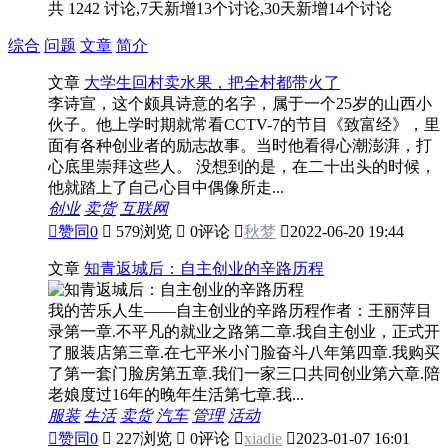
共 1242 讨论,7天新增13个讨论,30天新增14个讨论
综合
问题
文章
简介
文章
大学生回村卖水果，把全村都带火了
李诗宣，这个颇具诗意的名字，属于一个25岁的山西小
伙子。他上学时期就常看CCTV-7的节目《致富经》，里
面有各种创业者的励志故事。当时他看得心潮澎湃，打
心底里崇拜这些人。 没想到的是，在二十出头的时候，
他就踏上了自己心目中偶像所走...
创业
卖货
互联网

赞同
0

579浏览

0评论

秋梦

2022-06-20 19:44
文章
知青返城后：自主创业的辛路历程
我的苦乐人生——自主创业的辛路历程作者：王丽萍目
录第一章.不平凡的就业之路第二章.我自主创业，正式开
了服装店第三章.在七平米小门脸奋斗八年第四章.我购买
了第一套门脸房第五章.我们一家三口共同创业第六章.陪
老娘度过16年的晚年生活第七章.我...
服装
生活
卖货
汽车
管理
活动

赞同
0

227浏览

0评论

xiadie

2023-01-07 16:01