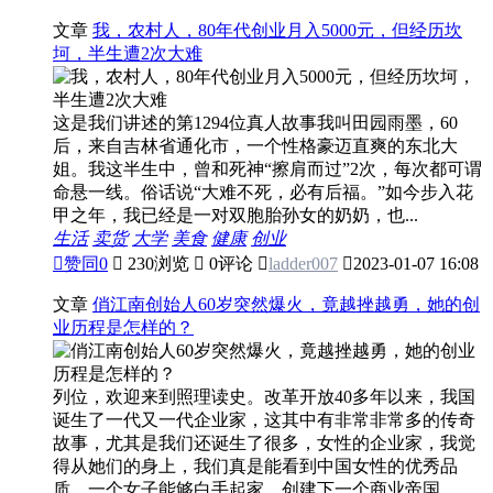
文章
我，农村人，80年代创业月入5000元，但经历坎
坷，半生遭2次大难
这是我们讲述的第1294位真人故事我叫田园雨墨，60
后，来自吉林省通化市，一个性格豪迈直爽的东北大
姐。我这半生中，曾和死神“擦肩而过”2次，每次都可谓
命悬一线。俗话说“大难不死，必有后福。”如今步入花
甲之年，我已经是一对双胞胎孙女的奶奶，也...
生活
卖货
大学
美食
健康
创业

赞同
0

230浏览

0评论

ladder007

2023-01-07 16:08
文章
俏江南创始人60岁突然爆火，竟越挫越勇，她的创
业历程是怎样的？
列位，欢迎来到照理读史。改革开放40多年以来，我国
诞生了一代又一代企业家，这其中有非常非常多的传奇
故事，尤其是我们还诞生了很多，女性的企业家，我觉
得从她们的身上，我们真是能看到中国女性的优秀品
质，一个女子能够白手起家，创建下一个商业帝国，