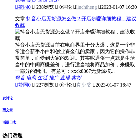

赞同
0

238浏览

0评论

linchiheng

2023-01-07 16:30
文章
抖音小店无货源怎么做？开店步骤详细教程，建议
收藏
抖音小店无货源目前在电商界里十分火爆，这是一个非
常适合新手小白和创业资金低的卖家，因为它的操作非
常简单，而受到大家的欢迎。其实呢通俗一点就是生活
当中的中间商赚差价，进行适当地将商品加价，来赚取
一部分的利润。 有意可：xxck8867无货源模...
抖音
电商
生活
推广
直播
卖货

赞同
0

227浏览

0评论

真少爷

2023-01-07 16:47
发讨论
写文章
话题日志
热门话题