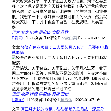
今天给大家分享一个关于创业失败的话题。为什么会选
择了这个呢？是因为今天我刚好收到了头条运营给我发
的私信，给我分享的是最近比较热门的关键词，创业失
败。我想了一下，刚好自己也有过相关的经历，然后就
给大家讲一下，其中也含了自己一些反思吧。其实更
多...
运营
复盘
电商
供应链
卖货
品牌

赞同
0

306浏览

0评论

lbc辣白菜

2023-01-07 16:11
文章
轻资产创业项目：二人团队月入10万，只要有电脑
就能搞
关于搞钱、关于创业、关于副业、关于月入过万，看了
网上大部分的回答，感觉都不是怎么靠谱，首先对小白
很不友好......1. 这些项目动辄上万元的培训费用和后期运
营费用，让很多有梦想的创业者，望而止步。2. 国内日
益竞争激烈的电商环境已经过了红...
运营
电商
课程
供应链
卖货
营销

赞同
0

193浏览

0评论

超流体

2023-01-07 16:11
文章
真正赚大钱的老板，往往都是先胜后战（深度分