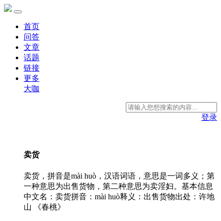
首页
问答
文章
话题
链接
更多
大咖
登录
卖货
卖货，拼音是mài huò，汉语词语，意思是一词多义；第
一种意思为出售货物，第二种意思为卖淫妇。基本信息
中文名：卖货拼音：mài huò释义：出售货物出处：许地
山 《春桃》