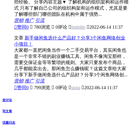
些经验。 分享内容主题▼ 了解机构的组织架构和运作模
式 只有了解自己公司的组织构架和运作模式，尤其是要
了解哪些部门哪些团队在机构中属于强势...
营销
推广
引流

赞同
0

780浏览

0评论

highlife

2022-06-14 11:37
文章
新手做闲鱼选什么产品好？分享3个闲鱼网络创业
小项目！
大家都一直把闲鱼当作一个二手交易平台，其实闲鱼也
是一个非常不错的副业赚钱工具。闲鱼不像淘宝那样，
需要交保证金等等繁琐的规则。大家只要发布个商品，
几乎都能卖出去。那闲鱼怎么赚钱呢？这篇文章给大家
分享下新手做闲鱼选什么产品好？分享3个闲鱼网络创...
营销
推广
引流

赞同
0

799浏览

0评论

sisisi

2022-06-14 11:37
发讨论
写文章
话题日志