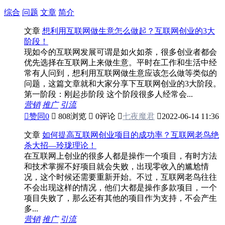
综合
问题
文章
简介
文章
想利用互联网做生意怎么做起？互联网创业的3大
阶段！
现如今的互联网发展可谓是如火如荼，很多创业者都会
优先选择在互联网上来做生意。平时在工作和生活中经
常有人问到，想利用互联网做生意应该怎么做等类似的
问题，这篇文章就和大家分享下互联网创业的3大阶段。
第一阶段：刚起步阶段 这个阶段很多人经常会...
营销
推广
引流

赞同
0

808浏览

0评论

七夜魔君

2022-06-14 11:36
文章
如何提高互联网创业项目的成功率？互联网老鸟绝
杀大招—玲珑理论！
在互联网上创业的很多人都是操作一个项目，有时方法
和技术掌握不好项目就会失败，出现零收入的尴尬情
况，这个时候还需要重新开始。不过，互联网老鸟往往
不会出现这样的情况，他们大都是操作多款项目，一个
项目失败了，那么还有其他的项目作为支持，不会产生
多...
营销
推广
引流