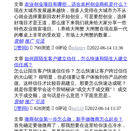
文章
农业创业项目有哪些，适合农村创业商机是什么？
现在大城市发展越来越快，很多人觉得在大城市力不从
心就会选择重新回农村开始创业，可是要想创业，选择
好项目才是王道，那么接下来我们就来给大家分享一些
特色农业致富项目。 1.养殖大闸蟹 大闸蟹在现在新一代
的餐桌上非常的受欢迎，市场上大闸蟹的数量...
营销
推广
引流

赞同
0

790浏览

0评论

infantry

2022-06-14 11:36
文章
如何跟陌生客户建立信任，怎么快速和陌生人建立
信任感？
怎么让陌生客户快速信任你？ 怎么快速让客户跨过信任
的大山呢？ 很明显，你必须要让客户体验到你产品的价
值。这样信任才比较容易建立。那要怎么快速达成呢？
就是你需要学会这个营销秘诀“成交大于成交额”！ 成交
大于成交额，这句话是什么意思？字面意思是...
营销
推广
引流

赞同
0

828浏览

0评论

lqs518

2022-06-14 11:37
文章
微商创业第一步怎么做，新手做微商怎么起步？
首先确定要做微商了，那我想要在这里给你泼点冷水，