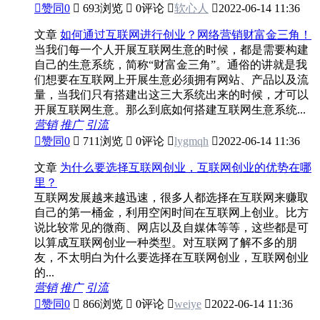

赞同
0

693浏览

0评论

软心人

2022-06-14 11:36
文章
如何通过互联网进行创业？网络营销财富金三角！
当我们每一个人开展互联网生意的时候，都是需要构建
自己的生意系统，简称“财富金三角”。通俗的讲就是我
们想要在互联网上开展生意必须拥有网站、产品以及流
量，当我们只有搭建出这三大系统出来的时候，才可以
开展互联网生意。那么到底如何搭建互联网生意系统...
营销
推广
引流

赞同
0

711浏览

0评论

lygmqh

2022-06-14 11:36
文章
为什么要选择互联网创业，互联网创业的优势在哪
里？
互联网发展越来越迅速，很多人都选择在互联网来赚取
自己的第一桶金，利用空闲时间在互联网上创业。比方
说比较常见的微商、网店以及自媒体等等，这些都是可
以算成互联网创业一种类型。对互联网了解不多的朋
友，不太明白为什么要选择在互联网创业，互联网创业
的...
营销
推广
引流

赞同
0

866浏览

0评论

weiye

2022-06-14 11:36