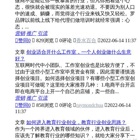
微商不是能让你一夜暴富的行业，但凡你抱着这个心
态，很快就会被现实的落差光速劝退。不要因为别人口
中的速成、躺赚，而觉得这个行业来钱又快又轻松。罗
品牌以前线上线下给代理们做培训时就经常强调：心
态，...
营销
推广
引流

赞同
0

829浏览

0评论

香水百合

2022-06-14 11:37
文章
创业适合开什么工作室，一个人创业做什么生意
好？
互联网时代中小团队、工作室创业也是比较方便了，不
过由于这些小型工作室毕竟资金有限，因此需要谨慎选
择创业项目。如何选择创业项目？有哪些小型工作室创
业项目可做呢？这里给大家推荐几种： 1.电商平台开店
即在电商平台上开一个自己的店铺，卖一些自...
营销
推广
引流

赞同
0

858浏览

0评论

raymondchua

2022-06-14
11:37
文章
如何进入教育行业创业，教育行业创业思路？
作为一个跨界进入教育领域的伙伴，进入教育行业后，
应该先了解教育行业的哪些知识？，就给大家分享下一