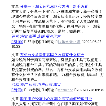
文章
分享一下淘宝运营思路和方法，新手必看
本文大纲：分享一下淘宝运营思路和方法，新手必看！
现如今在这个最近两年，淘宝从流量运营，慢慢转变成
了用户运营，在流量运营下，淘宝提出了人货场的概
念，销售=流量*客单价*转化率，在用户运营下，淘宝
近两年反复再提AIPL概念，是的，如果你...
运营
淘宝
新手
店铺
用户运营

赞同
0

571浏览

0评论

快乐永无止境

2022-06-27
19:55
文章
万相台投放费用高吗？收费有什么标准
如今说到对于淘宝商家来说，有很多的工具可以使用，
比如说万相台工具，它的功能非常的多，使用这个工具
都是需要付费的哟。那么、万相台投放费用高吗？收费
有什么标准？下面来看看吧。 万相台投放费用高吗? 万
相台投有用户...
活动
推广
运营
用户运营
淘宝

赞同
0

588浏览

0评论

fanzhenbo

2022-06-28 09:34
文章
淘宝用户经营中心在哪？淘宝如何经营用户
原文大纲：淘宝用户经营中心在哪？淘宝如何经营用