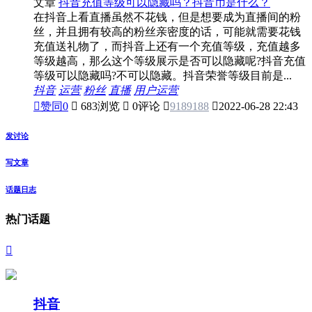
文章
抖音充值等级可以隐藏吗？抖音币是什么？
在抖音上看直播虽然不花钱，但是想要成为直播间的粉
丝，并且拥有较高的粉丝亲密度的话，可能就需要花钱
充值送礼物了，而抖音上还有一个充值等级，充值越多
等级越高，那么这个等级展示是否可以隐藏呢?抖音充值
等级可以隐藏吗?不可以隐藏。抖音荣誉等级目前是...
抖音
运营
粉丝
直播
用户运营

赞同
0

683浏览

0评论

9189188

2022-06-28 22:43
发讨论
写文章
话题日志
热门话题

抖音