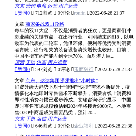
京东
营销
电商
运营
用户运营

赞同
0

712浏览

0评论

ronrin

2022-06-28 21:37
文章
商家备战双11攻略
每年的双11大促，不仅是消费者的狂欢，更是商家们冲
刺业绩的关键节点。在出行行业，刚刚结束的618，以电
动车为代表的二轮车，凭借环保、便利等优势受到消费
者青睐，出行相关的装备设备势头增长也较好。目前，
中国平衡车的产能占到全球70%。面对潜力巨...
运营
天猫
汽车
用户运营

赞同
0

597浏览

0评论

玉面独行

2022-06-28 21:37
文章
京东、达达集团强强推出“小时购”
消费升级大趋势下对于“便利”“快捷”需求不断提升，疫
情催化本地即时零售需求不断攀升，消费者线上消费和
即时性消费习惯已逐步养成。艾瑞咨询研究显示，中国
即时零售市场规模预估到2024年将接近9000亿。本地零
售O2O中商超成为重要品类，预计20...
京东
手机
店铺
用户运营

赞同
0

646浏览

0评论

企业福利

2022-06-28 21:38