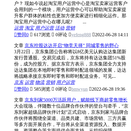
户？ 现如今说起淘宝用户运营中心是淘宝卖家运营客户
会用到的一个模块，用户运营中心可以帮助淘宝卖家提
升客户群体的粘性也更加方便卖家进行精细化运作。那
淘宝用户运营中心在哪儿呢? ...
运营
淘宝
用户运营
活动
营销

赞同
0

617浏览

0评论

yefeng888

2022-06-28 14:11
文章
京东控股达达开启“物竞天择” 同城零售的野心
3月22日，京东集团公告称将以8亿美元认购达达集团新
发行普通股。交易完成后，京东将持有达达集团51%股
份，成为控股方。据京东官方表示，京东集团全力支持
达达集团在本地即时零售和即时配送领域的发展，达达
将战略承接京东即时零售和即时配送业务。可见...
京东
运营
物流
营销
用户运营

赞同
0

585浏览

0评论

bmwyun

2022-06-28 19:36
文章
京东到家5000万活跃用户，赋能线下商超零售增长
大会现场，伴随数十位品牌合作伙伴的登台与牵手，“京
东到家超级品牌伙伴计划”正式启动，京东到家与品牌合
作伙伴将围绕全渠道、品类共建、市场营销、三方共赢
等多方面开展合作，平台将从全渠道资源投入、数据开
放、资源整合等方面提供全面支持，从组织保障、...